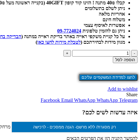
קבלו 40₪ מתנה !
הזינו קוד קופון 40GIFT (בקנייה ראשונה מעל 250₪)
ניתן לשלם בתשלומים
אחריות מלאה
משלוח חינם
אפשרות לאיסוף עצמי
ניתן גם להזמין טלפונית
09-7724024
על כל קניית משקפי ראייה באתר בדיקת ראייה במתנה (
הבדיקה בח
מגוון מידות לבחירתכם (
לטבלת מידות לחצו כאן
)
כמות
של
הוספה לסל
משקפי
תמיר
לחצו למדידת המשקפיים עליכם
Add to wishlist
Share
Facebook
Email
WhatsApp
WhatsApp
Telegram
איזה עדשות לשים לכם?
מרחק
רק מסגרת/ ללא מרשם- הגנה ממסכים
- לרכישה
להמשך הקניה הזן את הפרטים הבאים