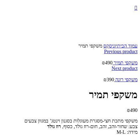
Click to enlarge
עמוד הבית
יוניסקס
משקפי תמיר
Previous product
משקפי תמיר
490
₪
Next product
משקפי רונה
390
₪
משקפי תמיר
₪
490
משקפי מתכת חצי-מסגרת מעוגלות בסגנון וינטג’ במגוון צבעים
צבע: שחור-זהב, זהב, חום-רוז גולד, כסוף,
רוז גולד
מידה: M-L