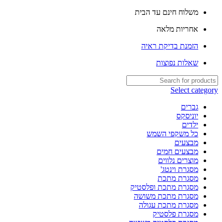
שִׂים
משלוח חינם עד הבית
לֵב:
בְּאֲתָר
אחריות מלאה
זֶה
מֻפְעֶלֶת
הזמנת בדיקת ראיה
מַעֲרֶכֶת
נָגִישׁ
שאלות נפוצות
בִּקְלִיק
הַמְּסַיַּעַת
לִנְגִישׁוּת
Select category
הָאֲתָר.
לְחַץ
גברים
Control-
יוניסקס
F11
ילדים
לְהַתְאָמַת
כל משקפי השמש
הָאֲתָר
מבצעים
לְעִוְורִים
מבצעים חמים
הַמִּשְׁתַּמְּשִׁים
מוצרים נלווים
בְּתוֹכְנַת
מסגרת וינטג'
קוֹרֵא־מָסָךְ;
מסגרת מתכת
לְחַץ
מסגרת מתכת ופלסטיק
Control-
מסגרת מתכת משושה
F10
מסגרת מתכת עגולה
לִפְתִיחַת
מסגרת פלסטיק
תַּפְרִיט