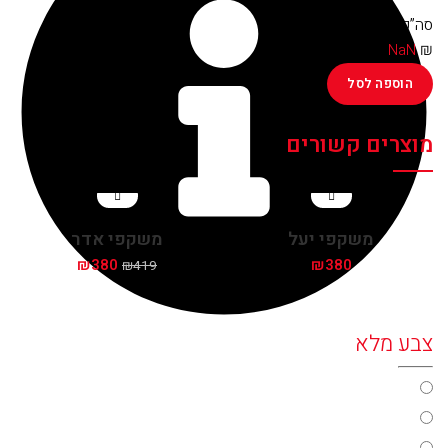
סה”כ
₪
NaN
הוספה לסל
מוצרים קשורים
משקפי יעל
משקפי אדר
₪
380
₪
380
₪
419
צבע מלא
color17
color31