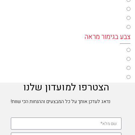
color33
color37
color29
color35
צבע בגימור מראה
color19
color39
color47
הצטרפו למועדון שלנו
color43
color45
נדאג לעדכן אותך על כל המבצעים וההנחות הכי שוות!
color41
צבע מדורג
color49
color51