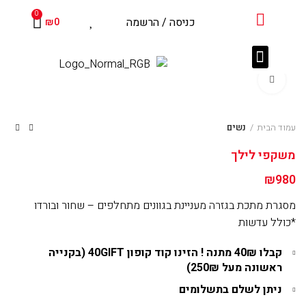
שִׂים
0
כניסה / הרשמה
₪
0
לֵב:
בְּאֲתָר
זֶה
עדשות מגע
צרו קשר
מוצרים נלווים
לקוחות מספרים
מֻפְעֶלֶת
Click to enlarge
מַעֲרֶכֶת
נָגִישׁ
בִּקְלִיק
עמוד הבית
נשים
הַמְּסַיַּעַת
משקפי לילך
לִנְגִישׁוּת
הָאֲתָר.
980
₪
מסגרת מתכת בגזרה מעניינת בגוונים מתחלפים – שחור ובורדו
*כולל עדשות
קבלו 40₪ מתנה !
הזינו קוד קופון 40GIFT (בקנייה
ראשונה מעל 250₪)
ניתן לשלם בתשלומים