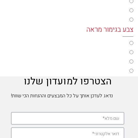
color37
color29
color35
צבע בגימור מראה
color19
color39
color47
הצטרפו למועדון שלנו
color43
color45
נדאג לעדכן אותך על כל המבצעים וההנחות הכי שוות!
color41
צבע מדורג
color49
color51
color53