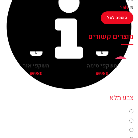
₪
NaN
הוספה לסל
מוצרים קשורים
אזל
משקפי סימה
משקפי אור
מהמלאי
₪
980
₪
980
צבע מלא
color17
color31
color33