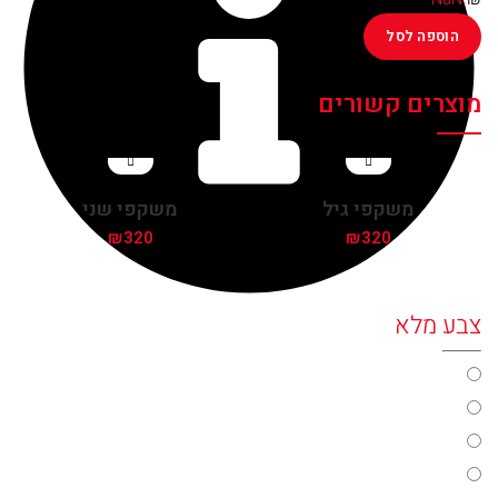
הוספה לסל
מוצרים קשורים
משקפי גיל
משקפי שני
₪
320
₪
320
צבע מלא
color17
color31
color33