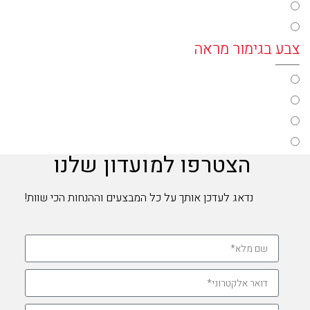
color37
color29
color35
צבע בגימור מראה
color19
color39
color47
הצטרפו למועדון שלנו
color43
color45
נדאג לעדכן אותך על כל המבצעים וההנחות הכי שוות!
color41
צבע מדורג
color49
color51
color53