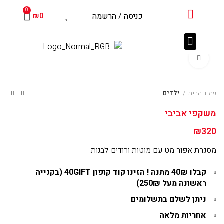
שִׂים
0
כניסה / הרשמה
₪
0
לֵב:
בְּאֲתָר
זֶה
עדשות מגע
צרו קשר
מוצרים נלווים
לקוחות מספרים
מֻפְעֶלֶת
Click to enlarge
מַעֲרֶכֶת
נָגִישׁ
בִּקְלִיק
עמוד הבית
ילדים
הַמְּסַיַּעַת
משקפי אביבי
לִנְגִישׁוּת
הָאֲתָר.
320
₪
מסגרת אפור מט עם מוטות ורודים לבנות
קבלו 40₪ מתנה !
הזינו קוד קופון 40GIFT (בקנייה
ראשונה מעל 250₪)
ניתן לשלם בתשלומים
אחריות מלאה