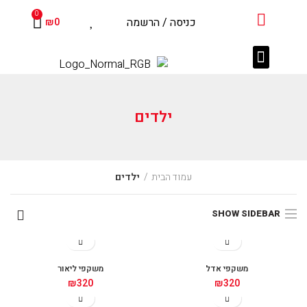
שִׂים
0
כניסה / הרשמה
₪
0
לֵב:
בְּאֲתָר
זֶה
עדשות מגע
צרו קשר
מוצרים נלווים
לקוחות מספרים
מֻפְעֶלֶת
מַעֲרֶכֶת
נָגִישׁ
ילדים
בִּקְלִיק
הַמְּסַיַּעַת
לִנְגִישׁוּת
עמוד הבית
ילדים
הָאֲתָר.
SHOW SIDEBAR
משקפי אדל
משקפי ליאור
₪
320
₪
320