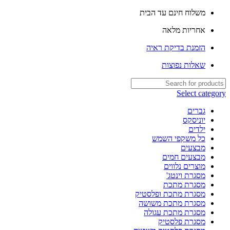
שִׂים
משלוח חינם עד הבית
לֵב:
בְּאֲתָר
אחריות מלאה
זֶה
מֻפְעֶלֶת
הזמנת בדיקת ראיה
מַעֲרֶכֶת
נָגִישׁ
שאלות נפוצות
בִּקְלִיק
הַמְּסַיַּעַת
לִנְגִישׁוּת
Select category
הָאֲתָר.
גברים
יוניסקס
ילדים
כל משקפי השמש
מבצעים
מבצעים חמים
מוצרים נלווים
מסגרת וינטג'
מסגרת מתכת
מסגרת מתכת ופלסטיק
מסגרת מתכת משושה
מסגרת מתכת עגולה
מסגרת פלסטיק