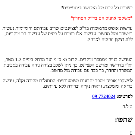
יושבים כל היום מול המחשב ומתעייפים?
*משקפי אופיס הם בדיוק הפתרון*
עדשות אופיס מתאימות בד”כ לפציינטים שרוב עבודתם היומיומית נעשית
במשרד ומול מחשב. עדשות אלו בנויות על בסיס של עדשות רב מוקדיות,
ללא תיקון הראיה למרחק.
העדשה בנויה ממספר מוקדים- קרוב 35 ס”מ ועד מרחק ביניים 1-2 מטר,
תלוי בדרישה ומרשם הפציינט. כך ניתן לשלב בצורה נוחה עבודה בסביבת
המשרד והחדר, בד בבד עם עבודה מול מחשב.
למשקפי אופיס מספר יתרונות משמעותיים: הסתגלות מהירה וקלה, עדשה
בריאה ומומלצת, וראיה נקייה וברורה ללא עיוותים.
לפרטים:
09-7724024
ט.ל.ח
שתפו: