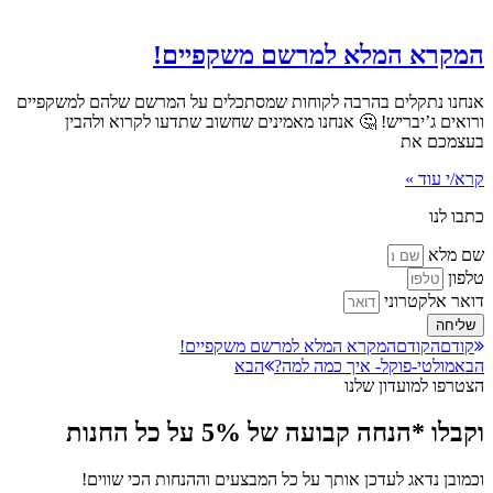
המקרא המלא למרשם משקפיים!
אנחנו נתקלים בהרבה לקוחות שמסתכלים על המרשם שלהם למשקפיים
ורואים ג’יבריש! 🤔 אנחנו מאמינים שחשוב שתדעו לקרוא ולהבין
בעצמכם את
קרא/י עוד »
כתבו לנו
שם מלא
טלפון
דואר אלקטרוני
שליחה
קודם
הקודם
המקרא המלא למרשם משקפיים!
הבא
מולטי-פוקל- איך כמה למה?
הבא
הצטרפו למועדון שלנו
וקבלו *הנחה קבועה של 5% על כל החנות
וכמובן נדאג לעדכן אותך על כל המבצעים וההנחות הכי שווים!