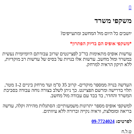
משקפי משרד
יושבים כל היום מול המחשב ומתעייפים?
*משקפי אופיס הם בדיוק הפתרון*
עדשות אופיס מתאימות בד”כ לפציינטים שרוב עבודתם היומיומית נעשית
במשרד ומול מחשב. עדשות אלו בנויות על בסיס של עדשות רב מוקדיות,
ללא תיקון הראיה למרחק.
העדשה בנויה ממספר מוקדים- קרוב 35 ס”מ ועד מרחק ביניים 1-2 מטר,
תלוי בדרישה ומרשם הפציינט. כך ניתן לשלב בצורה נוחה עבודה בסביבת
המשרד והחדר, בד בבד עם עבודה מול מחשב.
למשקפי אופיס מספר יתרונות משמעותיים: הסתגלות מהירה וקלה, עדשה
בריאה ומומלצת, וראיה נקייה וברורה ללא עיוותים.
לפרטים:
09-7724024
ט.ל.ח