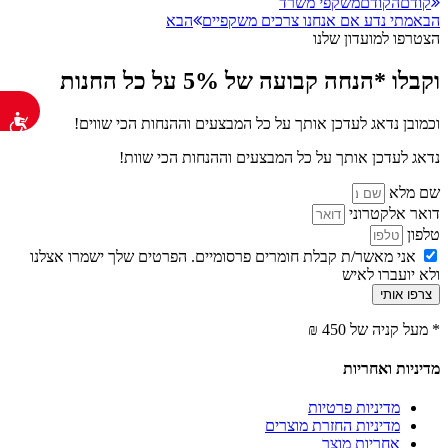
קודם
הקודם
משקפי משרד
הבא
מתי נדע אם אנחנו צרכים משקפיים
הבא
הצטרפו למועדון שלנו
וקבלו *הנחה קבועה של 5% על כל החנות
נג
וכמובן נדאג לעדכן אותך על כל המבצעים וההנחות הכי שווים!
נדאג לעדכן אותך על כל המבצעים וההנחות הכי שוות!
שם מלא
דואר אלקטרוני
טלפון
אני מאשר/ת קבלת חומרים פרסומיים. הפרטים שלך ישמרו אצלנו
ולא יועברו לאיש
צרפו אותי
* מעל קניה של 450 ₪
מדיניות ואחריות
מדיניות פרטיות
מדיניות החזרת מוצרים
אחריות מוצר