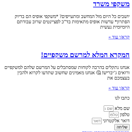
משקפי משרד
יושבים כל היום מול המחשב ומתעייפים? *משקפי אופיס הם בדיוק
הפתרון* עדשות אופיס מתאימות בד”כ לפציינטים שרוב עבודתם
היומיומית נעשית
קרא/י עוד »
המקרא המלא למרשם משקפיים!
אנחנו נתקלים בהרבה לקוחות שמסתכלים על המרשם שלהם למשקפיים
ורואים ג’יבריש! 🤔 אנחנו מאמינים שחשוב שתדעו לקרוא ולהבין
בעצמכם את
קרא/י עוד »
כתבו לנו
שם מלא
טלפון
דואר אלקטרוני
שליחה