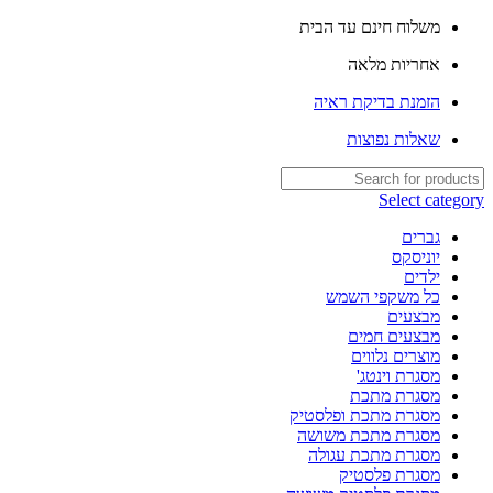
שִׂים
משלוח חינם עד הבית
לֵב:
בְּאֲתָר
אחריות מלאה
זֶה
מֻפְעֶלֶת
הזמנת בדיקת ראיה
מַעֲרֶכֶת
נָגִישׁ
שאלות נפוצות
בִּקְלִיק
הַמְּסַיַּעַת
לִנְגִישׁוּת
Select category
הָאֲתָר.
גברים
יוניסקס
ילדים
כל משקפי השמש
מבצעים
מבצעים חמים
מוצרים נלווים
מסגרת וינטג'
מסגרת מתכת
מסגרת מתכת ופלסטיק
מסגרת מתכת משושה
מסגרת מתכת עגולה
מסגרת פלסטיק